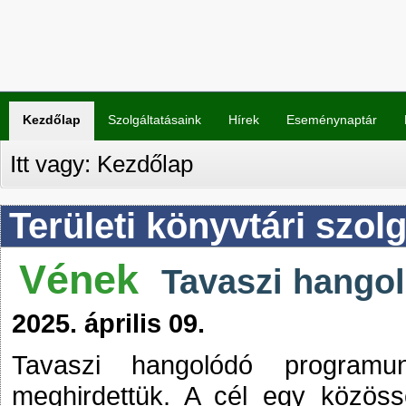
Kezdőlap
Szolgáltatásaink
Hírek
Eseménynaptár
Itt vagy:
Kezdőlap
Területi könyvtári szolg
Vének
Tavaszi hango
2025. április 09.
Tavaszi hangolódó programu
meghirdettük. A cél egy közöss