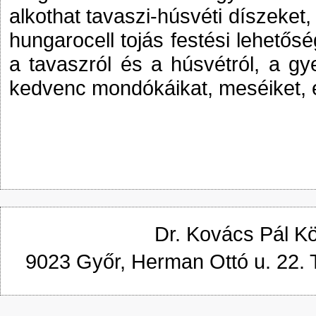
alkothat tavaszi-húsvéti díszeket,
hungarocell tojás festési lehetős
a tavaszról és a húsvétról, a g
kedvenc mondókáikat, meséiket, 
Dr. Kovács Pál K
9023 Győr, Herman Ottó u. 22. 