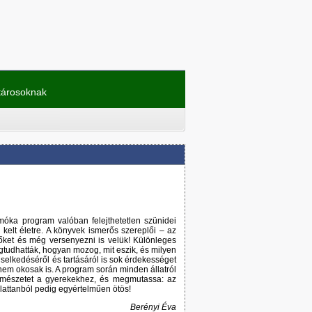
tárosoknak
óka program valóban felejthetetlen szünidei
kelt életre. A könyvek ismerős szereplői – az
 őket és még versenyezni is velük! Különleges
egtudhatták, hogyan mozog, mit eszik, és milyen
iselkedéséről és tartásáról is sok érdekességet
anem okosak is. A program során minden állatról
ermészetet a gyerekekhez, és megmutassa: az
llattanból pedig egyértelműen ötös!
Berényi Éva