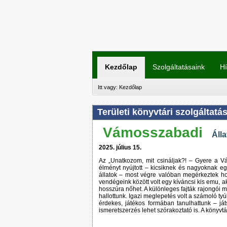
Kezdőlap
Szolgáltatásaink
Hí
Itt vagy:
Kezdőlap
Területi könyvtári szolgáltatá
Vámosszabadi
Álla
2025. július 15.
Az „Unatkozom, mit csináljak?! – Gyere a V
élményt nyújtott – kicsiknek és nagyoknak eg
állatok – most végre valóban megérkeztek hoz
vendégeink között volt egy kíváncsi kis emu, a
hosszúra nőhet. A különleges fajták rajongói m
hallottunk. Igazi meglepetés volt a számoló ty
érdekes, játékos formában tanulhattunk – j
ismeretszerzés lehet szórakoztató is. A könyvt