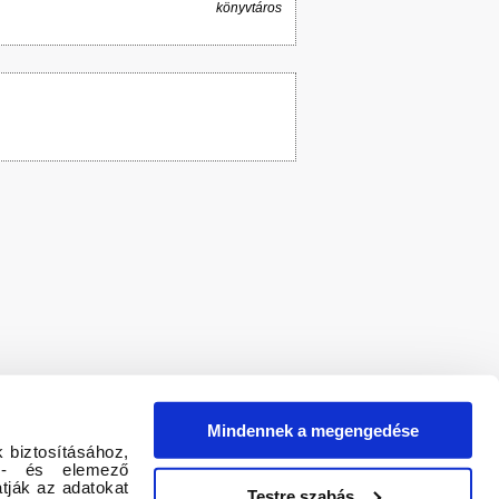
könyvtáros
Mindennek a megengedése
 biztosításához,
tő- és elemező
tják az adatokat
Testre szabás