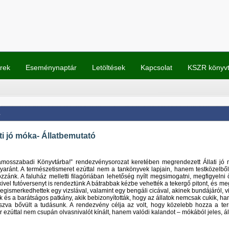
rek
Eseménynaptár
Letöltések
Kapcsolat
KSZR könyv
s
ti jó móka- Állatbemutató
ámosszabadi Könyvtárba!” rendezvénysorozat keretében megrendezett Állati jó m
yaránt. A természetismeret ezúttal nem a tankönyvek lapjain, hanem testközelből 
zánk. A faluház melletti filagóriában lehetőség nyílt megsimogatni, megfigyelni
kivel futóversenyt is rendeztünk A bátrabbak kézbe vehették a tekergő pitont, és m
egismerkedhettek egy vizslával, valamint egy bengáli cicával, akinek bundájáról, v
úk és a barátságos patkány, akik bebizonyították, hogy az állatok nemcsak cukik, h
átszva bővült a tudásunk. A rendezvény célja az volt, hogy közelebb hozza a t
ár ezúttal nem csupán olvasnivalót kínált, hanem valódi kalandot – mókából jeles, á