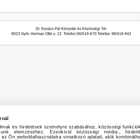
Dr. Kovács Pál Könyvtár és Közösségi Tér
9023 Győr, Herman Ottó u. 22. Telefon:96/516-670 Telefax: 96/418-942
znál
almak és hirdetések személyre szabásához, közösségi funkciók
almunk elemzéséhez. Ezenkívül közösségi média-, hirde
 az Ön weboldalhasználatra vonatkozó adatait, akik kombinálha