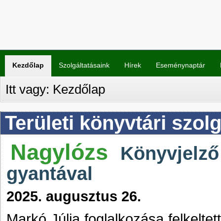
Kezdőlap
Szolgáltatásaink
Hírek
Eseménynaptár
Itt vagy:
Kezdőlap
Területi könyvtári szolg
Nagylózs
Könyvjelző 
gyantával
2025. augusztus 26.
Markó Júlia foglalkozása felkeltet