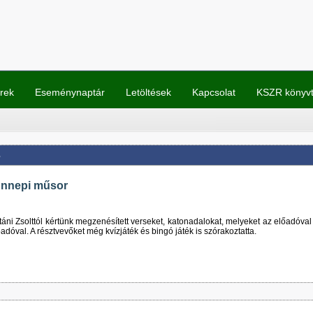
rek
Eseménynaptár
Letöltések
Kapcsolat
KSZR könyv
s
ünnepi műsor
ni Zsolttól kértünk megzenésített verseket, katonadalokat, melyeket az előadóval
dóval. A résztvevőket még kvízjáték és bingó játék is szórakoztatta.