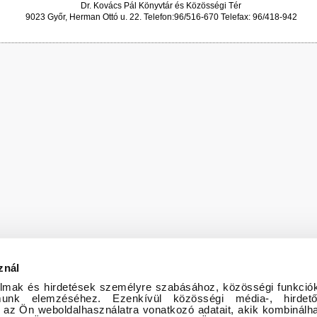
Dr. Kovács Pál Könyvtár és Közösségi Tér
9023 Győr, Herman Ottó u. 22. Telefon:96/516-670 Telefax: 96/418-942
znál
almak és hirdetések személyre szabásához, közösségi funkciók
almunk elemzéséhez. Ezenkívül közösségi média-, hirde
 az Ön weboldalhasználatra vonatkozó adatait, akik kombinálha