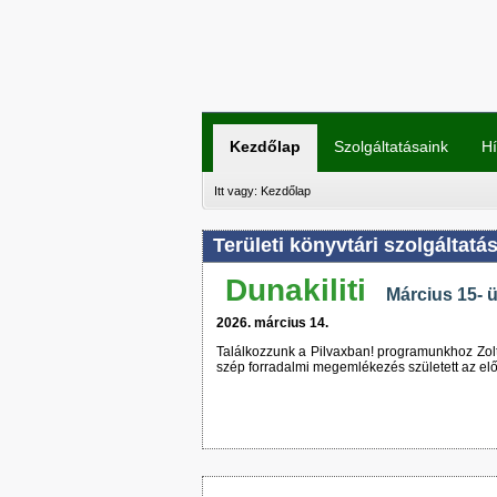
Kezdőlap
Szolgáltatásaink
Hí
Itt vagy:
Kezdőlap
Területi könyvtári szolgáltatá
Dunakiliti
Március 15- 
2026. március 14.
Találkozzunk a Pilvaxban! programunkhoz Zoltá
szép forradalmi megemlékezés született az előa