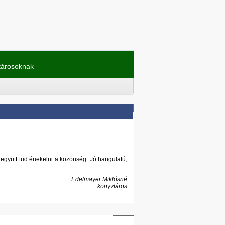
tárosoknak
 együtt tud énekelni a közönség. Jó hangulatú,
Edelmayer Miklósné
könyvtáros