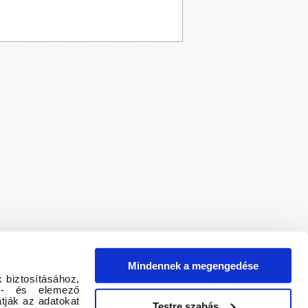
Mindennek a megengedése
 biztosításához,
tő- és elemező
tják az adatokat
Testre szabás