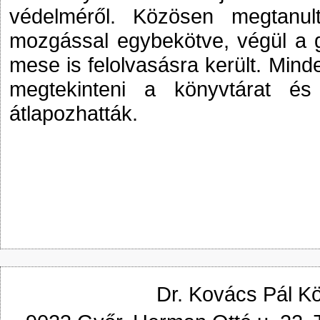
védelméről. Közösen megtanul
mozgással egybekötve, végül a g
mese is felolvasásra került. Min
megtekinteni a könyvtárat é
átlapozhatták.
Dr. Kovács Pál K