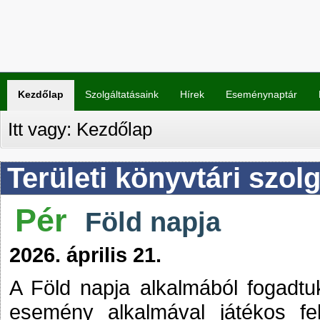
Kezdőlap
Szolgáltatásaink
Hírek
Eseménynaptár
Itt vagy:
Kezdőlap
Területi könyvtári szolg
Pér
Föld napja
2026. április 21.
A Föld napja alkalmából fogadtu
esemény alkalmával játékos fe