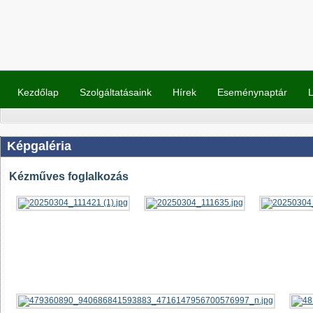
Kezdőlap
Szolgáltatásaink
Hírek
Eseménynaptár
L
Képgaléria
Kézműves foglalkozás