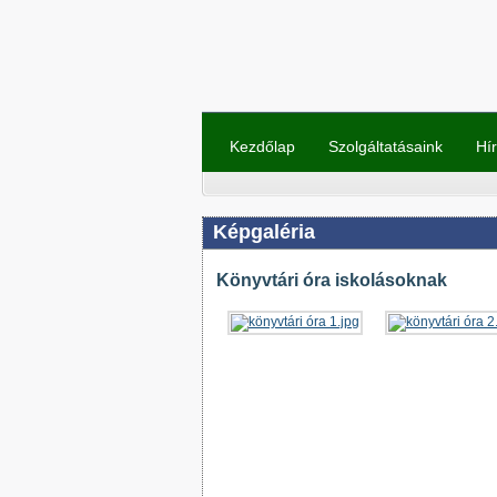
Kezdőlap
Szolgáltatásaink
Hí
Képgaléria
Könyvtári óra iskolásoknak