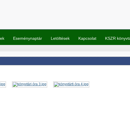
rek
Eseménynaptár
Letöltések
Kapcsolat
KSZR könyvt