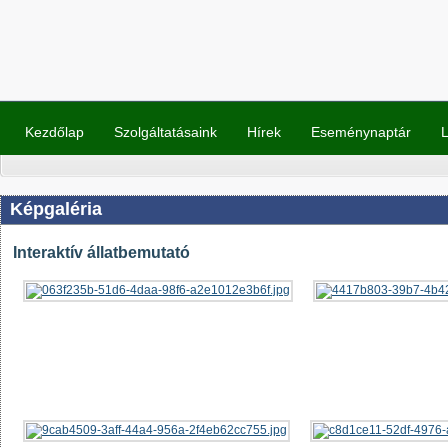
Kezdőlap
Szolgáltatásaink
Hírek
Eseménynaptár
L
Képgaléria
Interaktív állatbemutató