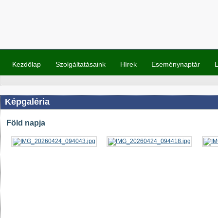
Kezdőlap
Szolgáltatásaink
Hírek
Eseménynaptár
L
Képgaléria
Föld napja