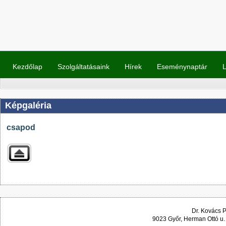
Kezdőlap
Szolgáltatásaink
Hírek
Eseménynaptár
L
Képgaléria
csapod
Dr. Kovács 
9023 Győr, Herman Ottó u.