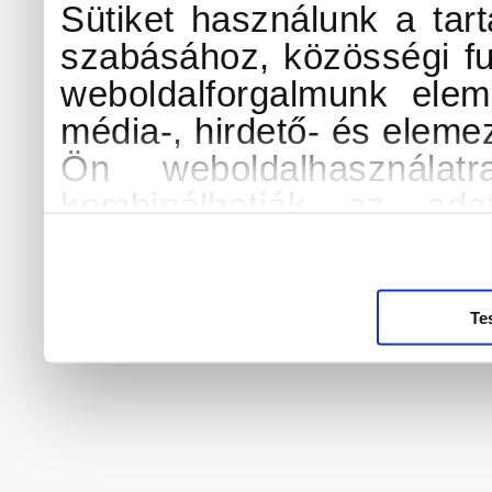
Sütiket használunk a tar
szabásához, közösségi fu
weboldalforgalmunk elem
média-, hirdető- és eleme
Ön weboldalhasználat
kombinálhatják az ada
amelyeket Ön adott me
használt más szolgáltatáso
További információk a sü
Te