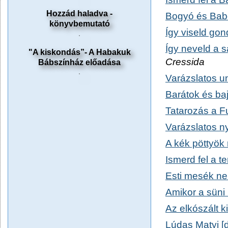
Hozzád haladva -
Bogyó és Bab
könyvbemutató
Így viseld gon
Így neveld a s
"A kiskondás”- A Habakuk
Cressida
Bábszínház előadása
Varázslatos u
Barátok és ba
Tatarozás a F
Varázslatos n
A kék pöttyök 
Ismerd fel a t
Esti mesék n
Amikor a süni 
Az elkószált 
Lúdas Matyi [d