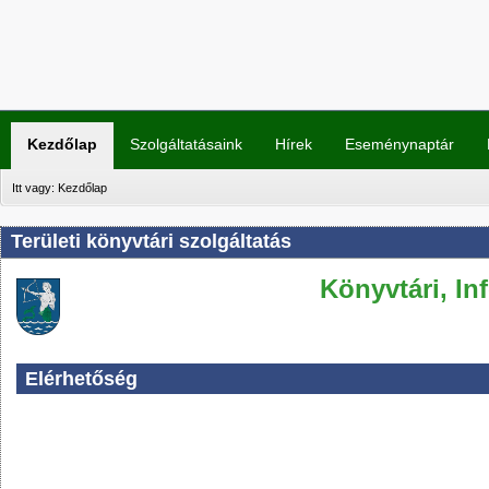
Kezdőlap
Szolgáltatásaink
Hírek
Eseménynaptár
Itt vagy:
Kezdőlap
Területi könyvtári szolgáltatás
Könyvtári, In
Elérhetőség