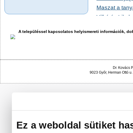
Maszat a tanyá
Vilkó és Lile b
A róka és a ny
A településsel kapcsolatos helyismereti információk, 
Dr. Kovács 
9023 Győr, Herman Ottó u.
Ez a weboldal sütiket ha