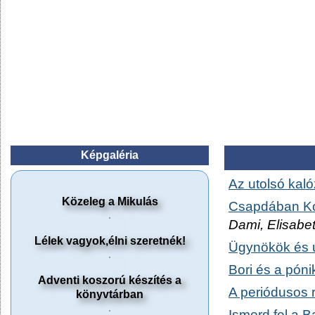
Képgaléria
Az utolsó kaló
Közeleg a Mikulás
Csapdában Ko
Dami, Elisabet
Lélek vagyok,élni szeretnék!
Ügynökök és ú
Bori és a pón
Adventi koszorú készítés a
A periódusos 
könyvtárban
Ismerd fel a B