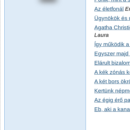
Az életfonál
Er
Ügynökök és ú
Agatha Christi
Laura
Így működik a
Egyszer majd
Elárult bizalo
A kék zónás k
A két bors ökr
Kertünk népm
Az égig érő pa
Eb, aki a kana
Pitypang és Li
Az első izland