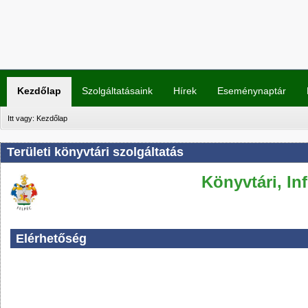
Kezdőlap
Szolgáltatásaink
Hírek
Eseménynaptár
Itt vagy:
Kezdőlap
Területi könyvtári szolgáltatás
Könyvtári, In
Elérhetőség