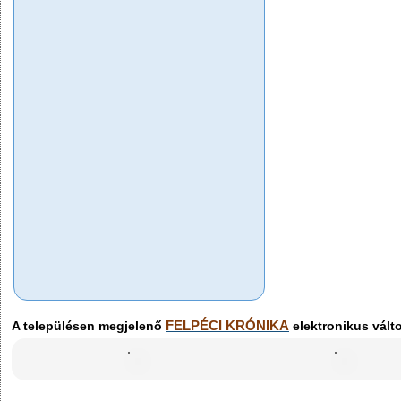
Alvó nő rókáva
Miért vagyok i
A randevú [pa
FELPÉCI KRÓNIKA
A településen megjelenő
elektronikus vált