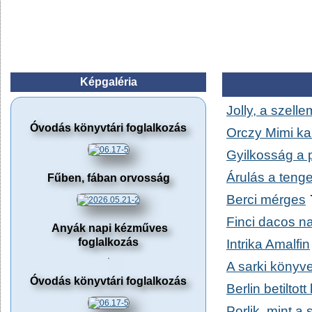
Képgaléria
Jolly, a szelle
Óvodás könyvtári foglalkozás
Orczy Mimi kal
Gyilkosság a 
Árulás a teng
Fűben, fában orvosság
Berci mérges
T
Finci dacos n
Anyák napi kézműves
foglalkozás
Intrika Amalfin
A sarki könyv
Óvodás könyvtári foglalkozás
Berlin betiltot
Porlik, mint a 