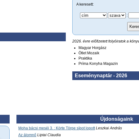
A keresett:
:
Keres
2026. évre előfizetett folyóiratok a kön
Magyar Horgász
Ötlet Mozaik
Praktika
Príma Konyha Magazin
Eseménynaptár - 2026
Újdonságaink
Moha bácsi meséi 3. : Körte Törpe sípot lopott
Leszkai András
Az álomnő
Liptai Claudia