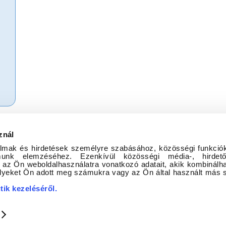
elyismereti információk, dokumentumok adatbázisainkban:
znál
almak és hirdetések személyre szabásához, közösségi funkciók
almunk elemzéséhez. Ezenkívül közösségi média-, hirde
 az Ön weboldalhasználatra vonatkozó adatait, akik kombinálha
lyeket Ön adott meg számukra vagy az Ön által használt más s
tik kezeléséről
.
Dr. Kovács Pál Könyvtár és Közösségi Tér
9023 Győr, Herman Ottó u. 22. Telefon:96/516-670 Telefax: 96/418-942