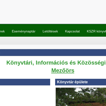
rek
Eseménynaptár
Letöltések
Kapcsolat
KSZR könyv
s
Könyvtári, Információs és Közösségi
Mezőörs
Könyvtár épülete