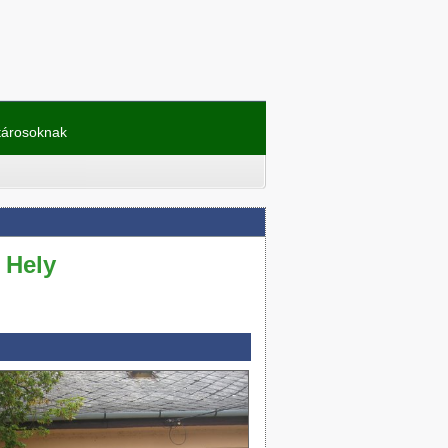
tárosoknak
 Hely