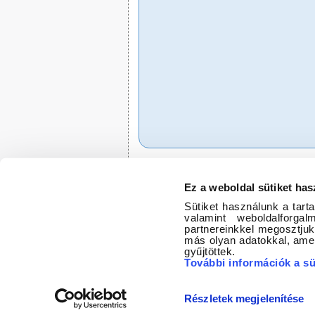
A településsel kapcsolatos h
Ez a weboldal sütiket has
Sütiket használunk a tart
valamint weboldalforg
partnereinkkel megosztjuk
más olyan adatokkal, ame
gyűjtöttek.
További információk a sü
Részletek megjelenítése