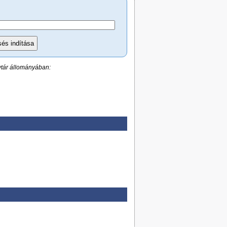
és indítása
yvtár állományában: