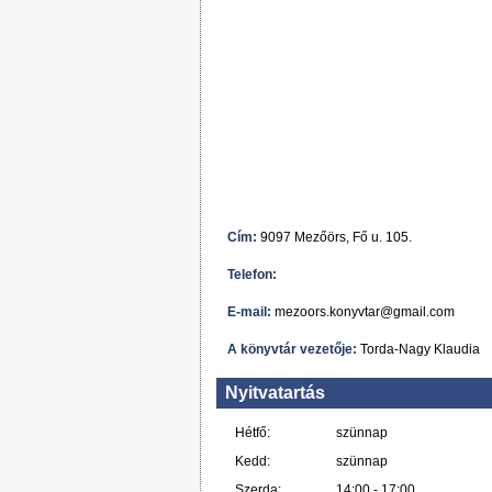
Cím:
9097 Mezőörs, Fő u. 105.
Telefon:
E-mail:
mezoors.konyvtar@gmail.com
A könyvtár vezetője:
Torda-Nagy Klaudia
Nyitvatartás
Hétfő:
szünnap
Kedd:
szünnap
Szerda:
14:00 - 17:00