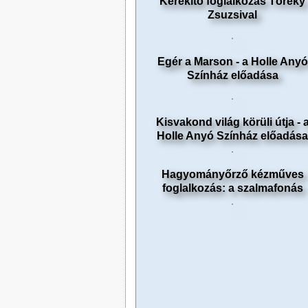
Kerekítő foglalkozás Töreky
Zsuzsival
Egér a Marson - a Holle Anyó
Színház előadása
Kisvakond világ körüli útja - 
Holle Anyó Színház előadása
Hagyományőrző kézműves
foglalkozás: a szalmafonás