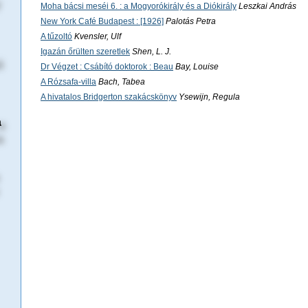
Moha bácsi meséi 6. : a Mogyorókirály és a Diókirály
Leszkai András
New York Café Budapest : [1926]
Palotás Petra
A tűzoltó
Kvensler, Ulf
Igazán őrülten szeretlek
Shen, L. J.
Dr Végzet : Csábító doktorok : Beau
Bay, Louise
A Rózsafa-villa
Bach, Tabea
A hivatalos Bridgerton szakácskönyv
Ysewijn, Regula
a