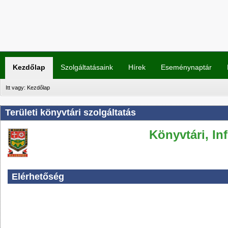
Kezdőlap
Szolgáltatásaink
Hírek
Eseménynaptár
Itt vagy:
Kezdőlap
Területi könyvtári szolgáltatás
Könyvtári, In
Elérhetőség