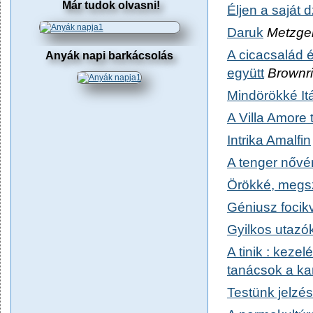
Már tudok olvasni!
Éljen a saját 
Daruk
Metzger
A cicacsalád é
Anyák napi barkácsolás
együtt
Brownri
Mindörökké Itá
A Villa Amore t
Intrika Amalfin
A tenger nővé
Örökké, megs
Géniusz focikv
Gyilkos utazó
A tinik : kezel
tanácsok a k
Testünk jelzé