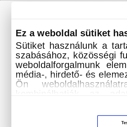
Vilkó és Lile b
A róka és a ny
Ezüstszélű fel
Ez a weboldal sütiket ha
Az első izland
Sütiket használunk a tar
A part alatt..
szabásához, közösségi fu
weboldalforgalmunk elem
média-, hirdető- és eleme
Ön weboldalhasználat
kombinálhatják az ada
amelyeket Ön adott me
használt más szolgáltatáso
További információk a sü
Te