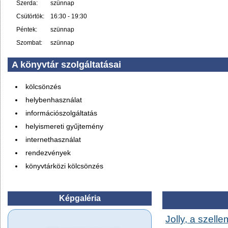
Szerda:
szünnap
Csütörtök:
16:30 - 19:30
Péntek:
szünnap
Szombat:
szünnap
A könyvtár szolgáltatásai
kölcsönzés
helybenhasználat
információszolgáltatás
helyismereti gyűjtemény
internethasználat
rendezvények
könyvtárközi kölcsönzés
Képgaléria
Jolly, a szelle