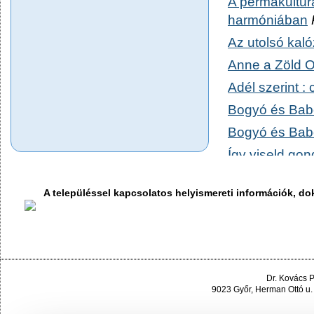
A permakultúrá
harmóniában
Az utolsó kaló
Anne a Zöld 
Adél szerint 
Bogyó és Bab
Bogyó és Bab
Így viseld gon
A testben őrzö
A településsel kapcsolatos helyismereti információk, 
5 másodperce
Veszélyes kal
Ismerd fel a t
A cinege cipője
Dr. Kovács 
A hét napjaina
9023 Győr, Herman Ottó u.
Lengefalatozó