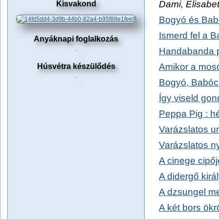
Dami, Elisabet
Kisvakond
Bogyó és Bab
Ismerd fel a B
Anyáknapi foglalkozás
Handabanda 
Amikor a mos
Húsvétra készülődés
Bogyó, Babóc
Így viseld gon
Peppa Pig : hé
Varázslatos u
Varázslatos n
A cinege cipője
A didergő királ
A dzsungel mes
A két bors ökr