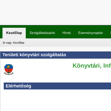
Kezdőlap
Szolgáltatásaink
Hírek
Eseménynaptár
Itt vagy:
Kezdőlap
Területi könyvtári szolgáltatás
Könyvtári, In
Elérhetőség