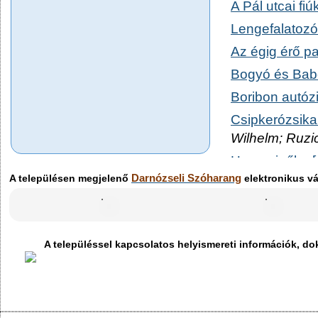
A Pál utcai fiúk
Lengefalatozó
Az égig érő pa
Bogyó és Babó
Boribon autózik
Csipkerózsika 
Wilhelm; Ruzi
Hamupipőke [d
Darnózseli Szóharang
Wilhelm
A településen megjelenő
elektronikus vá
Jancsi és Julis
Grimm, Jakob
Lúdas Matyi [d
A településsel kapcsolatos helyismereti információk, 
A róka és a ny
Az első izland
Gerzson és P