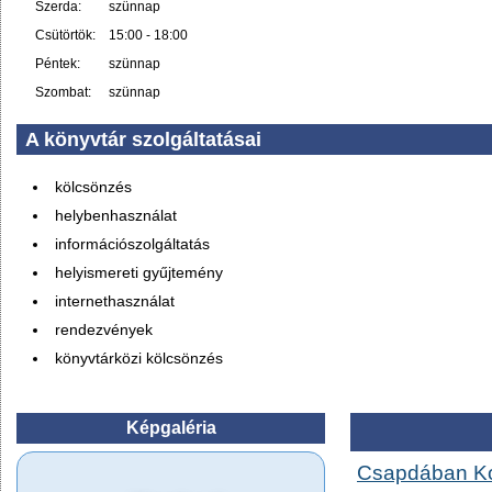
Szerda:
szünnap
Csütörtök:
15:00 - 18:00
Péntek:
szünnap
Szombat:
szünnap
A könyvtár szolgáltatásai
kölcsönzés
helybenhasználat
információszolgáltatás
helyismereti gyűjtemény
internethasználat
rendezvények
könyvtárközi kölcsönzés
Képgaléria
Csapdában Ko