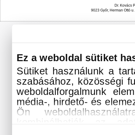
Dr. Kovács 
9023 Győr, Herman Ottó u.
Ez a weboldal sütiket ha
Sütiket használunk a tar
szabásához, közösségi fu
weboldalforgalmunk elem
média-, hirdető- és eleme
Ön weboldalhasználat
kombinálhatják az ada
amelyeket Ön adott me