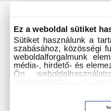
Ez a weboldal sütiket ha
Sütiket használunk a tar
szabásához, közösségi fu
weboldalforgalmunk elem
média-, hirdető- és eleme
Ön weboldalhasználat
kombinálhatják az ada
amelyeket Ön adott me
használt más szolgáltatáso
További információk a sü
Te