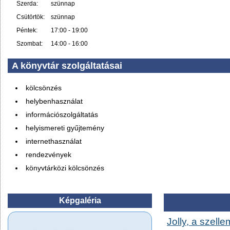
Szerda:
szünnap
Csütörtök:
szünnap
Péntek:
17:00 - 19:00
Szombat:
14:00 - 16:00
A könyvtár szolgáltatásai
kölcsönzés
helybenhasználat
információszolgáltatás
helyismereti gyűjtemény
internethasználat
rendezvények
könyvtárközi kölcsönzés
Képgaléria
Jolly, a szelle