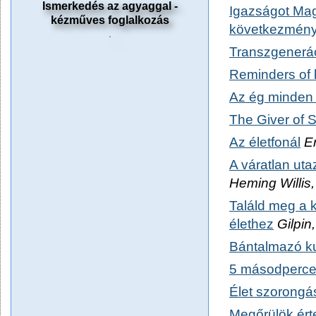
Ismerkedés az agyaggal -
Igazságot Mag
kézműves foglalkozás
következménye
Transzgenerác
Reminders of 
Az ég minden 
The Giver of S
Az életfonál
Er
A váratlan uta
Heming Willi
Találd meg a 
élethez
Gilpin
Bántalmazó ku
5 másodperce
Élet szorongá
Megőrülök ért