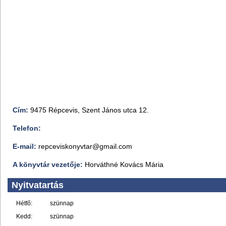
Cím:
9475 Répcevis, Szent János utca 12.
Telefon:
E-mail:
repceviskonyvtar@gmail.com
A könyvtár vezetője:
Horváthné Kovács Mária
Nyitvatartás
Hétfő:
szünnap
Kedd:
szünnap