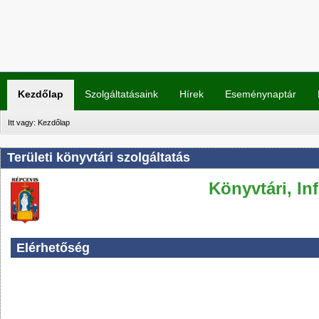
Kezdőlap
Szolgáltatásaink
Hírek
Eseménynaptár
Itt vagy:
Kezdőlap
Területi könyvtári szolgáltatás
Könyvtári, In
Elérhetőség